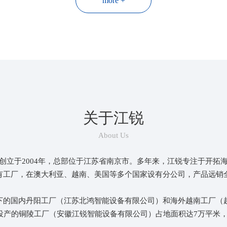
more +
海外项目实施落地
江锐深耕海外市场多年，结合海外生产基地和海
外子公司在当地的影响力，能够很好地提供各种
本地化服务并推进项目高效落地。
关于江锐
About Us
创立于2004年，总部位于江苏省南京市。多年来，江锐专注于开拓
有工厂，在澳大利亚、越南、美国等多个国家设有分公司，产品远销全
下的国内丹阳工厂（江苏北鸿智能设备有限公司）和海外越南工厂（越
式投产的铜陵工厂（安徽江锐智能设备有限公司）占地面积达7万平米，