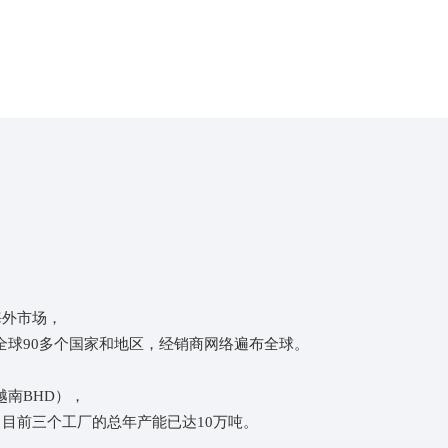
良好的企业信誉
江锐发展至今，积累了雄厚的资金实力，快速增
长离不开的是企业良好的信誉，多年来在与广大
客户的合作中一直恪守承诺，坚决履约。
海外市场，
球90多个国家和地区，经销商网络遍布全球。
南BHD），
目前三个工厂的总年产能已达10万吨。