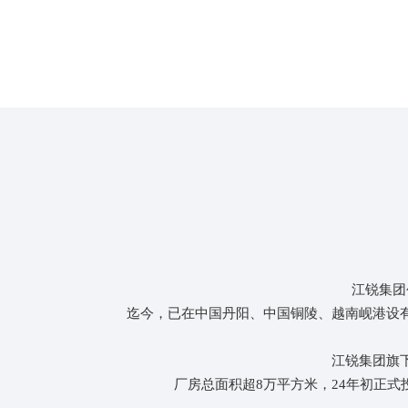
强大的生产能力
江锐拥有生产厂房总面积超5万平方米，年产能近
10万吨。新建的总面积约6万平方米的智能仓储生
产基地投产后将更大幅度地提高产能。
江锐集团
迄今，已在中国丹阳、中国铜陵、越南岘港设
江锐集团旗
厂房总面积超8万平方米，24年初正