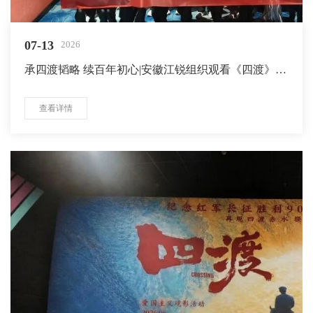
07-13
2026
承四渡韬略 续百年初心|安徽江锐组织观看《四渡》，
重温长征奋进力量
查看详情