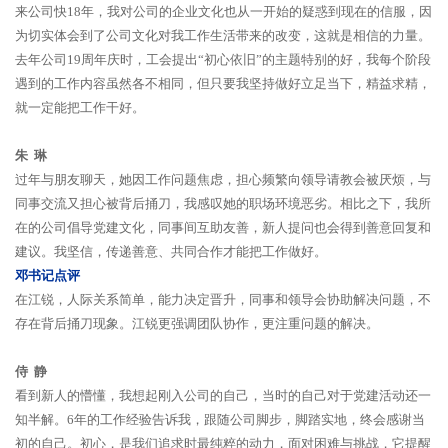
来公司快18年，我对公司的企业文化也从一开始的疑惑到现在的信服，因
为切实体会到了公司文化对我工作生活带来的改变，这就是相信的力量。
去年公司19周年庆时，工会提出“初心依旧”的主题特别的好，我每个阶段
遇到的工作内容虽然各不相同，但只要我坚持做好立足当下，精益求精，
就一定能把工作干好。
朱 琳
过年与朋友聊天，她因工作问题焦虑，担心频繁向领导请教会被厌烦，与
同事交流又担心被背后捅刀，我感叹她的职场环境恶劣。相比之下，我所
在的公司倡导党建文化，同事间互助友善，新人提问也会得到善意回复和
建议。我坚信，传递善意、共同合作才能把工作做好。
邓书记点评
在江锐，人际关系简单，能力决定晋升，同事和领导会协助解决问题，不
存在背后捅刀现象。江锐更强调团队协作，更注重问题的解决。
侍 静
看到新人的懵懂，我想起刚入公司的自己，当时的自己对于党建活动还一
知半解。6年的工作经验告诉我，跟随公司脚步，脚踏实地，终会感谢当
初的自己。初心，是我们追求时最纯粹的动力，面对困难与挑战，它提醒