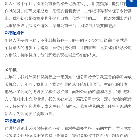
价
加入江锐十个月，深感公司符合邓书记所述特点：听党指挥、能打胜仗、
作风优良。细节决定成败，江锐的着装要求、工作纪律等都体现了令行禁
止。我的初心是找稳定且能提升自我、创造价值的工作，此次澳洲出差让
我重拾英语，跨出舒适区，感谢公司平台，期望与江锐共同进步。
邓书记点评
年轻人需要有冲劲，不能总想着躺平，躺平的人会觉得自己翻个身就是一
个特别大的进步了，这桌上有你们进公司十年的前辈，只要你们跟紧公司
的步伐，持续努力，他们辉煌的现在就是你们的将来。
金小颖
九年前，我对外贸和货架行业一无所知，但公司给予了我宝贵的学习与成
长机会。九年间，我见证了货架行业的从传统到现代化、智能化的转变，
也见证了公司的飞速发展和全球扩张。面对公司的转型和愿景，我虽感压
力，但对未来充满憧憬。我的初心未变：紧跟公司步伐，深耕仓储物流行
业，持续学习和进步，成为更有价值的人。我希望我的成长经验可以助力
新人，为公司发展贡献力量。
邓书记点评
前进的道路上必须保持初心不变，面对挑战要坚持正确的方向，学习党史
和传统文化对做出正确选择至关重要。我们要坚持道路自信、制度自信、