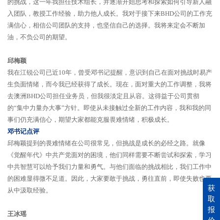
的挑战，这一年我担任技术组长，并逐渐开始思考和探索如何引导新人融
入团队，教授工作经验，助力他人成长。我对于接下来BHD公司的工作充
满信心，相信公司团队的支持，也坚信自己的选择。我将来定会不断加
油，不负公司的期望。
邱梅颖
我在江锐公司已近10年，曾受邓书记提醒，意识到自己在面对挑战时易产
生负面情绪，而今我已经获得了成长。现在，面对重大的工作调整，我将
去澳洲BHD公司担任业务员，但我很淡定且从容。这得益于公司贯彻
的“集中力量办大事”方针。即使从未接触过全新的工作内容，我和我的同
事们仍充满信心，期望大家都能克服畏难情绪，积极成长。
邓书记点评
邱梅颖提到的畏难情绪在公司很常见，但挑战是成长的必经之路。就像
《觉醒年代》中共产党面对的困境，他们同样需要不断尝试和探索，学习
中共智慧可以给予我们力量和勇气。与他们面临的挑战相比，我们工作中
的困难显得微不足道。因此，大家要敢于挑战，勇往直前，即使失败也要
获
从中汲取经验。
取
报
王冰瑶