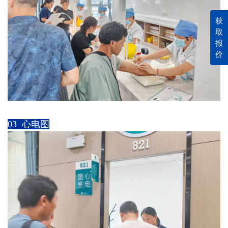
获
取
报
价
03 心电图