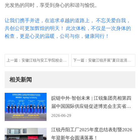
光发热的同时，享受到身心的和谐与愉悦。
让我们携手并进，在追求卓越的道路上， 不忘关爱自我，
共创公司更加辉煌的明天！ 此次体检，不仅是一次身体的
检查，更是心灵的温暖，公司与你，健康同行！
上一篇：安徽江锐与安工​学院校企合
下一篇：安徽江锐开展"夏日送清
作实习生计划启动
凉"防暑关爱行动
相关新闻
皖链中外·智创未来 | 江锐集团亮相第四
届中国国际供应链促进博览会主宾省安
徽省主题推介会
2026-06-29
江锐丹阳工厂2025年度总结表彰暨2026
年迎新年会圆满落幕！